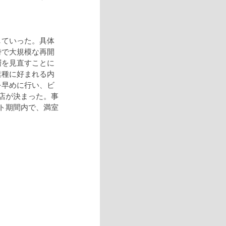
していった。具体
傍で大規模な再開
層を見直すことに
業種に好まれる内
を早めに行い、ビ
店が決まった。事
ト期間内で、満室