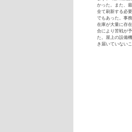
かった。また、
全て刷新する必
でもあった。事
在庫が大量に存
合により苦戦が
た。屋上の設備
き届いていない