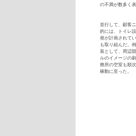
の不満が数多く
並行して、顧客
的には、トイレ
発が計画されて
も取り組んだ。
装として、周辺
ルのイメージの刷
務所の空室も順次
稼動に至った。