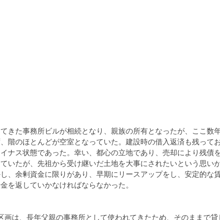
してきた事務所ビルが相続となり、親族の所有となったが、ここ数
ず、階のほとんどが空室となっていた。建設時の借入返済も残って
マイナス状態であった。幸い、都心の立地であり、売却により残債
っていたが、先祖から受け継いだ土地を大事にされたいという思い
かし、余剰資金に限りがあり、早期にリースアップをし、安定的な
借金を返していかなければならなかった。
区画は、長年父親の事務所として使われてきたため、そのままで貸