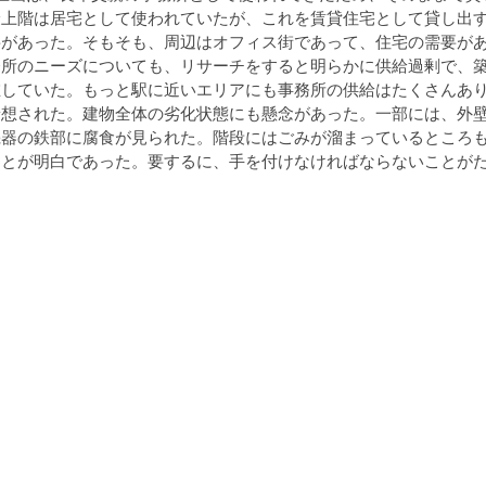
最上階は居宅として使われていたが、これを賃貸住宅として貸し出
要があった。そもそも、周辺はオフィス街であって、住宅の需要が
務所のニーズについても、リサーチをすると明らかに供給過剰で、
在していた。もっと駅に近いエリアにも事務所の供給はたくさんあ
予想された。建物全体の劣化状態にも懸念があった。一部には、外
機器の鉄部に腐食が見られた。階段にはごみが溜まっているところ
ことが明白であった。要するに、手を付けなければならないことが