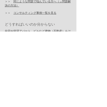
＞＞
同じような問題で悩んでいる方へ（→問題解
決の方法）
＞＞
コンサルティング事例一覧を見る
どうすればいいのか分からない
自宅や賃貸アパート、ビルなど建物（不動産）もは
じめの頃は問題があまりなかったものの、年が経つ
ごとに次第に悩みが多かれ少なかれ生じてきます。
気が付くと問題が山積みになっているというような
こともしばしば見受けられます。特に古い建物にな
ればなるほど、そういった傾向が目立ってきます。
古い建物に共通する問題
経年劣化による不具合の問題
……漏水、設備故障、ひび割れ、傾きなど
建てた（買った）時からの時代の変化によるミスマ
ッチ
……家族構成・勤務先・収入等の変化、時代遅
れの設備・耐震・断熱性能など
建物とともにオーナーも歳をとることでの問題
……定年退職、気力の低下、親の相続、自分の
相続
ある築年数でこれらの問題が一度に押し寄せるた
め、「どこから手をつけていいのか分からない」と