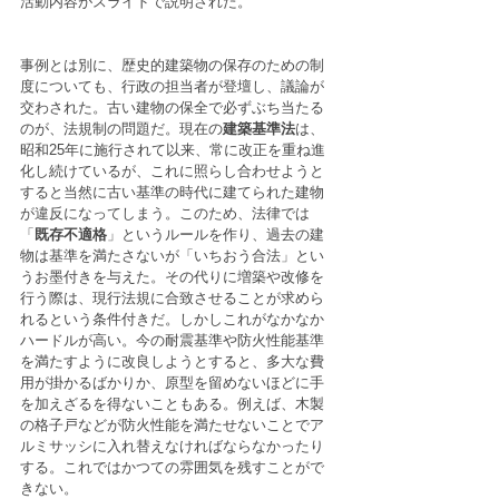
活動内容がスライドで説明された。
事例とは別に、歴史的建築物の保存のための制
度についても、行政の担当者が登壇し、議論が
交わされた。古い建物の保全で必ずぶち当たる
のが、法規制の問題だ。現在の
建築基準法
は、
昭和25年に施行されて以来、常に改正を重ね進
化し続けているが、これに照らし合わせようと
すると当然に古い基準の時代に建てられた建物
が違反になってしまう。このため、法律では
「
既存不適格
」というルールを作り、過去の建
物は基準を満たさないが「いちおう合法」とい
うお墨付きを与えた。その代りに増築や改修を
行う際は、現行法規に合致させることが求めら
れるという条件付きだ。しかしこれがなかなか
ハードルが高い。今の耐震基準や防火性能基準
を満たすように改良しようとすると、多大な費
用が掛かるばかりか、原型を留めないほどに手
を加えざるを得ないこともある。例えば、木製
の格子戸などが防火性能を満たせないことでア
ルミサッシに入れ替えなければならなかったり
する。これではかつての雰囲気を残すことがで
きない。