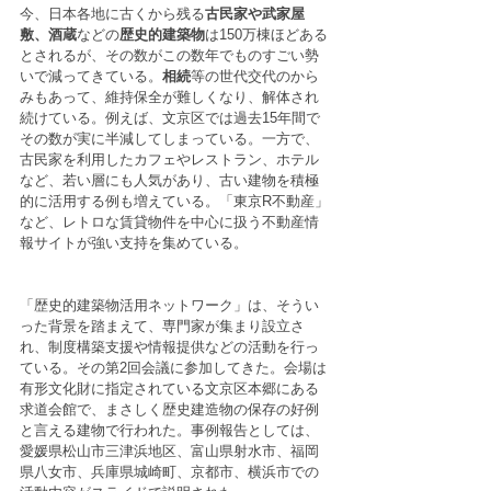
今、日本各地に古くから残る
古民家や武家屋
敷、酒蔵
などの
歴史的建築物
は150万棟ほどある
とされるが、その数がこの数年でものすごい勢
いで減ってきている。
相続
等の世代交代のから
みもあって、維持保全が難しくなり、解体され
続けている。例えば、文京区では過去15年間で
その数が実に半減してしまっている。一方で、
古民家を利用したカフェやレストラン、ホテル
など、若い層にも人気があり、古い建物を積極
的に活用する例も増えている。「東京R不動産」
など、レトロな賃貸物件を中心に扱う不動産情
報サイトが強い支持を集めている。
「歴史的建築物活用ネットワーク」は、そうい
った背景を踏まえて、専門家が集まり設立さ
れ、制度構築支援や情報提供などの活動を行っ
ている。その第2回会議に参加してきた。会場は
有形文化財に指定されている文京区本郷にある
求道会館で、まさしく歴史建造物の保存の好例
と言える建物で行われた。事例報告としては、
愛媛県松山市三津浜地区、富山県射水市、福岡
県八女市、兵庫県城崎町、京都市、横浜市での