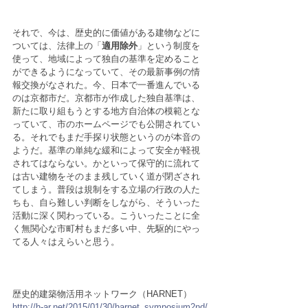
それで、今は、歴史的に価値がある建物などに
ついては、法律上の「
適用除外
」という制度を
使って、地域によって独自の基準を定めること
ができるようになっていて、その最新事例の情
報交換がなされた。今、日本で一番進んでいる
のは京都市だ。京都市が作成した独自基準は、
新たに取り組もうとする地方自治体の模範とな
っていて、市のホームページでも公開されてい
る。それでもまだ手探り状態というのが本音の
ようだ。基準の単純な緩和によって安全が軽視
されてはならない。かといって保守的に流れて
は古い建物をそのまま残していく道が閉ざされ
てしまう。普段は規制をする立場の行政の人た
ちも、自ら難しい判断をしながら、そういった
活動に深く関わっている。こういったことに全
く無関心な市町村もまだ多い中、先駆的にやっ
てる人々はえらいと思う。
歴史的建築物活用ネットワーク（HARNET）
http://h-ar.net/2015/01/30/harnet_symposium2nd/