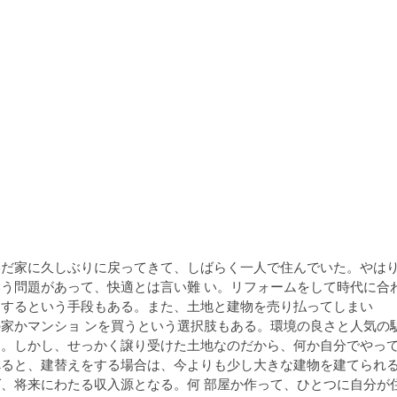
いだ家に久しぶりに戻ってきて、しばらく一人で住んでいた。やは
う問題があって、快適とは言い難 い。リフォームをして時代に合
をするという手段もある。また、土地と建物を売り払ってしまい
家かマンショ ンを買うという選択肢もある。環境の良さと人気の
。しかし、せっかく譲り受けた土地なのだから、何か自分でやって
べると、建替えをする場合は、今よりも少し大きな建物を建てられ
、将来にわたる収入源となる。何 部屋か作って、ひとつに自分が