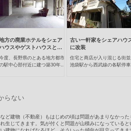
ト造、階建、築46年年 用途：賃
構造：木造平屋建、築85年 ..
貸住宅 現況：居住中
地方の廃業ホテルをシェア
古い一軒家をシェアハウ
ハウスやゲストハウスとし
に改装
て再生
今度、長野県のとある地方都市
住宅と商店が入り混じる街並
の駅中心部付近に建つ築30年を
池袋駅から西武線の各駅停車
超えるビジネスホテルの土地と
一駅いったところに椎名町が
建物を買い取ることになりまし
る。駅前にちょっとした商店
た。すでに8年ほど前に廃業し
が伸びているが、周辺は住宅
ており、設備や外壁など老朽化
だ。どちらかというと庶民的
からない
していて、まずそのまま使える
感じのする街で、小さめの家
のか、あるいは使えるようにす
にはさまれてポツンポツンと
るにはどのくらい費用がかかる
ばこ屋や寿司屋、銭湯、中華
ルなど建物（不動産）もはじめの頃は問題があまりなかった
のかアドバイスをいた...
理店、町工場など...
かれ生じてきます。気が付くと問題が山積みになっていると
古い建物になればなるほど、そういった傾向が目立ってきま