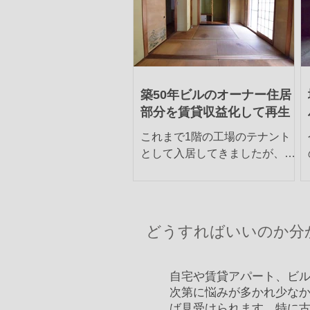
築50年ビルのオーナー住居
部分を賃貸収益化して再生
これまで1階の工場のテナント
として入居してきましたが、家
主の事情により縁があって、こ
のビルの土地と建物を買い取る
こととなりました。個人として
大きな投資となりますが、会社
どうすればいいのか分
経営の安定を優先し、決断しま
した。しかしながら、上の2階
分は、元家主が住居として使用
自宅や賃貸アパート、ビ
してきており、現在は空...
次第に悩みが多かれ少な
ば見受けられます。特に