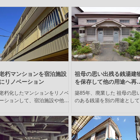
老朽マンションを宿泊施設
祖母の思い出残る銭湯建
にリノベーション
を保存して他の用途へ再
用
老朽化したマンションをリノベ
築85年、廃業した 祖母の思
ーションして、宿泊施設や他の
のある銭湯を別の用途として
可能性も含めて活用する方法に
用できないか 、エリア活性
ついてご相談を頂きました。
益面・運営方法含めて専門家
【物件概要】 場所：千葉県市川
知恵をお借りしたい。 【物件概
市八幡 土地：280.05㎡ 建物：
要】 場所：福岡県福岡市東区 土
534.82㎡ 構造：鉄筋コンクリー
地：375.76㎡ 建物：167.59㎡