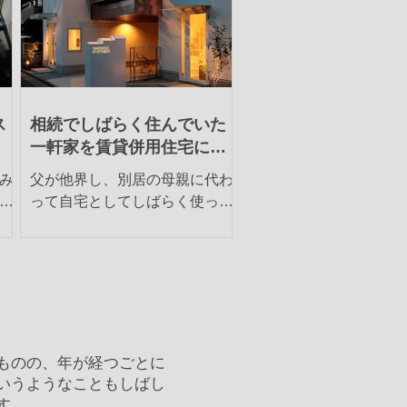
.
ス
相続でしばらく住んでいた
一軒家を賃貸併用住宅に建
替え
み
父が他界し、別居の母親に代わ
で
って自宅としてしばらく使って
あ
いたが、ひとりで大きな家は持
街
て余していて、もっと有効な使
街
い道がないかを考えていた。そ
な
の一つが、建物をそのまま利用
々
してグループホームにすること
た
だ。知的は障害をおっているが
料
日常の集団生活に問題がない人
ものの、年が経つごとに
に使ってもらうのだ。し...
いうようなこともしばし
す。