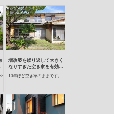
物
増改築を繰り返して大きく
利
なりすぎた空き家を有効活
用か売却か検討
い出
10年ほど空き家のままです。
利
や収
の