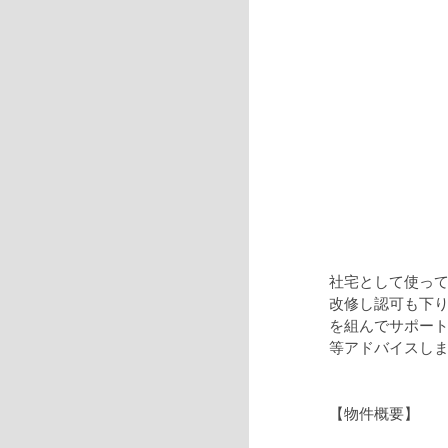
社宅として使って
改修し認可も下
を組んでサポー
等アドバイスし
【物件概要】 