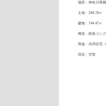
場所：神奈川県横
土地：349.78㎡ 
建物：744.47㎡ 
構造：鉄筋コンク
用途：共同住宅（
現況：空室