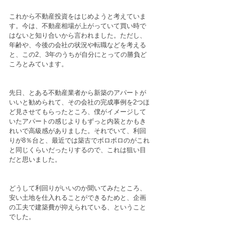
これから不動産投資をはじめようと考えていま
す。今は、不動産相場が上がっていて買い時で
はないと知り合いから言われました。ただし、
年齢や、今後の会社の状況や転職などを考える
と、この2、3年のうちが自分にとっての勝負ど
ころとみています。
先日、とある不動産業者から新築のアパートが
いいと勧められて、その会社の完成事例を2つほ
ど見させてもらったところ、僕がイメージして
いたアパートの感じよりもずっと内装とかもき
れいで高級感がありました。それでいて、利回
りが8％台と、最近では築古でボロボロのがこれ
と同じくらいだったりするので、これは狙い目
だと思いました。 
どうして利回りがいいのか聞いてみたところ、
安い土地を仕入れることができるためと、企画
の工夫で建築費が抑えられている、ということ
でした。