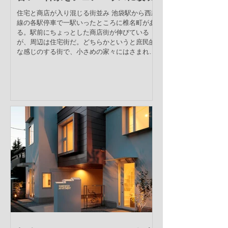
住宅と商店が入り混じる街並み 池袋駅から西武
線の各駅停車で一駅いったところに椎名町があ
る。駅前にちょっとした商店街が伸びている
が、周辺は住宅街だ。どちらかというと庶民的
な感じのする街で、小さめの家々にはさまれて
ポツンポツンとたばこ屋や寿司屋、銭湯、中華
料理店、町工場など...