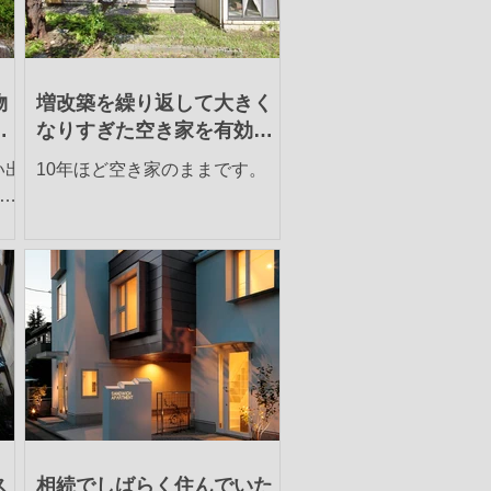
物
増改築を繰り返して大きく
利
なりすぎた空き家を有効活
用か売却か検討
い出
10年ほど空き家のままです。
利
や収
の
.
ス
相続でしばらく住んでいた