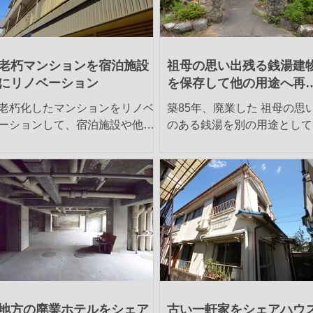
老朽マンションを宿泊施設
祖母の思い出残る銭湯建
にリノベーション
を保存して他の用途へ再
用
老朽化したマンションをリノベ
築85年、廃業した 祖母の思
ーションして、宿泊施設や他の
のある銭湯を別の用途として
可能性も含めて活用する方法に
用できないか 、エリア活性
ついてご相談を頂きました。
益面・運営方法含めて専門家
【物件概要】 場所：千葉県市川
知恵をお借りしたい。 【物件概
市八幡 土地：280.05㎡ 建物：
要】 場所：福岡県福岡市東区 土
534.82㎡ 構造：鉄筋コンクリー
地：375.76㎡ 建物：167.59㎡
ト造、階建、築46年年 用途：賃
構造：木造平屋建、築85年 ..
貸住宅 現況：居住中
地方の廃業ホテルをシェア
古い一軒家をシェアハウ