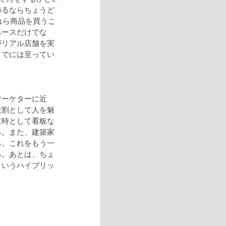
飾るならちょうど
れら商品を買うこ
ペースだけでな
がリアル店舗を実
までには至ってい
マーケターに近
役割として人を魅
は時として看板な
る。また、建築家
る。これをもう一
る。あとは、ちょ
ういうハイブリッ