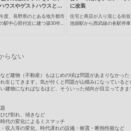
ハウスやゲストハウスとし
に改装
て再生
今度、長野県のとある地方都市
住宅と商店が入り混じる街並
の駅中心部付近に建つ築30年を
池袋駅から西武線の各駅停車
超えるビジネスホテルの土地と
一駅いったところに椎名町が
建物を買い取ることになりまし
る。駅前にちょっとした商店
た。すでに8年ほど前に廃業し
が伸びているが、周辺は住宅
ており、設備や外壁など老朽化
だ。どちらかというと庶民的
からない
していて、まずそのまま使える
感じのする街で、小さめの家
のか、あるいは使えるようにす
にはさまれてポツンポツンと
るにはどのくらい費用がかかる
ばこ屋や寿司屋、銭湯、中華
ルなど建物（不動産）もはじめの頃は問題があまりなかった
のかアドバイスをいた...
理店、町工場など...
かれ生じてきます。気が付くと問題が山積みになっていると
古い建物になればなるほど、そういった傾向が目立ってきま
問題
ひび割れ、傾きなど
の時代の変化によるミスマッチ
収入等の変化、時代遅れの設備・耐震・断熱性能など