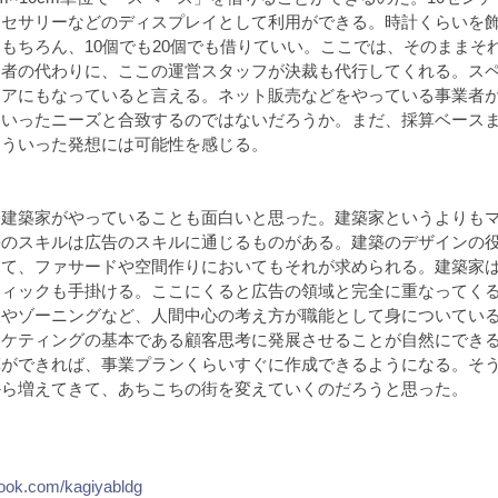
クセサリーなどのディスプレイとして利用ができる。時計くらいを
もちろん、10個でも20個でも借りていい。ここでは、そのままそ
品者の代わりに、ここの運営スタッフが決裁も代行してくれる。ス
ェアにもなっていると言える。ネット販売などをやっている事業者
といったニーズと合致するのではないだろうか。まだ、採算ベース
こういった発想には可能性を感じる。
を建築家がやっていることも面白いと思った。建築家というよりも
築のスキルは広告のスキルに通じるものがある。建築のデザインの
って、ファサードや空間作りにおいてもそれが求められる。建築家
フィックも手掛ける。ここにくると広告の領域と完全に重なってく
線やゾーニングなど、人間中心の考え方が職能として身についてい
ーケティングの基本である顧客思考に発展させることが自然にでき
算ができれば、事業プランくらいすぐに作成できるようになる。そ
から増えてきて、あちこちの街を変えていくのだろうと思った。
book.com/kagiyabldg