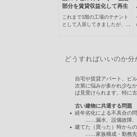
部分を賃貸収益化して再生
これまで1階の工場のテナント
として入居してきましたが、家
主の事情により縁があって、こ
のビルの土地と建物を買い取る
こととなりました。個人として
大きな投資となりますが、会社
どうすればいいのか分
経営の安定を優先し、決断しま
した。しかしながら、上の2階
分は、元家主が住居として使用
自宅や賃貸アパート、ビ
してきており、現在は空...
次第に悩みが多かれ少な
ば見受けられます。特に
古い建物に共通する問題
経年劣化による不具合の
……漏水、設備故障、
建てた（買った）時から
……家族構成・勤務先・