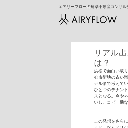
エアリーフローの建築不動産コンサル
リアル出
は？
浜松で面白い取
心市街地の古い
デルまで考えて
ひとつのテナン
スとなる。今やネ
いし、コピー機
この発想をさら
うと、なんと10