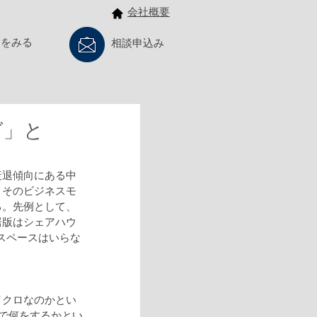
会社概要
例をみる
相談申込み
グ」と
衰退傾向にある中
、そのビジネスモ
る。先例として、
居版はシェアハウ
スペースはいらな
イクロなのかとい
チで何をするかとい