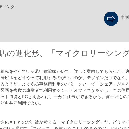
ティング
事
店の進化形、「マイクロリーシン
り組みをやっている若い建築家がいて、詳しく案内してもらった。
雑居ビルをどうやって利用するのがいいのか、デザインだけでなく
いるようだ。よくある事務所利用のパターンとして「
シェア
」があ
ト区画を複数の事業者で利用するシェアオフィスがあるし、この住
ット環境とPCさえあれば、十分に仕事ができるから、何十坪もの
なども共同利用でよい。
に進化させたのが、彼が考える「
マイクロリーシング
」だ。どうマ
cm×10cm単位で「スペース」を借りることができるのだ。10セン