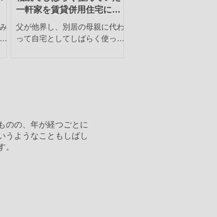
一軒家を賃貸併用住宅に建
替え
み
父が他界し、別居の母親に代わ
で
って自宅としてしばらく使って
あ
いたが、ひとりで大きな家は持
街
て余していて、もっと有効な使
街
い道がないかを考えていた。そ
な
の一つが、建物をそのまま利用
々
してグループホームにすること
た
だ。知的は障害をおっているが
料
日常の集団生活に問題がない人
ものの、年が経つごとに
に使ってもらうのだ。し...
いうようなこともしばし
す。