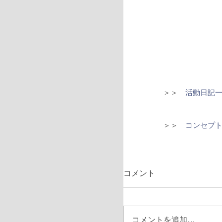
＞＞　
活動日記
＞＞　
コンセプ
コメント
コメントを追加…