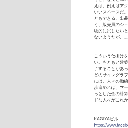
えば、例えばア
いいスペースだ。
ともできる。出
く、販売員のシ
験的に試したい
ないようだが、
こういう仕掛け
い。もともと建
了することがあ
どのサイングラ
には、人々の動
歩進めれば、マ
っとした金の計
ドな人材がこれ
KAGIYAビル
https://www.face