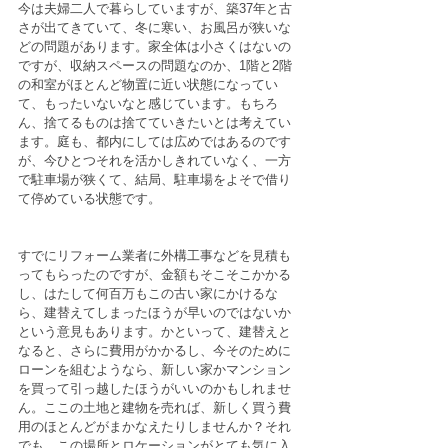
今は夫婦二人で暮らしていますが、築37年と古
さが出てきていて、冬に寒い、お風呂が狭いな
どの問題があります。家全体は小さくはないの
ですが、収納スペースの問題なのか、1階と2階
の和室がほとんど物置に近い状態になってい
て、もったいないなと感じています。もちろ
ん、捨てるものは捨てていきたいとは考えてい
ます。庭も、都内にしては広めではあるのです
が、今ひとつそれを活かしきれていなく、一方
で駐車場が狭くて、結局、駐車場をよそで借り
て停めている状態です。
すでにリフォーム業者に外構工事などを見積も
ってもらったのですが、金額もそこそこかかる
し、はたして何百万もこの古い家にかけるな
ら、建替えてしまったほうが早いのではないか
という意見もあります。かといって、建替えと
なると、さらに費用がかかるし、今そのために
ローンを組むようなら、新しい家かマンション
を買って引っ越したほうがいいのかもしれませ
ん。ここの土地と建物を売れば、新しく買う費
用のほとんどがまかなえたりしませんか？それ
でも、この場所とロケーションがとても気に入