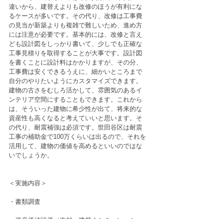
違いから、建替えよりも改修のほうが有利にな
るケースが多いです。その代り、改修は工事費
の見当が新築よりも複雑で難しいため、進め方
には注意が必要です。基本的には、改修と言え
ども設計図をしっかり書いて、少しでも正確な
工事見積りを取得することが大事です。設計図
を書くことに設計料はかかりますが、その分、
工事費は安くできるうえに、細かいところまで
自分のやりたいようにカスタマイズできます。
建物の古さをむしろ活かして、雰囲気のあるイ
ンテリア空間にすることもできます。これから
は、そういった建物に希少性が出て、将来的な
資産性も高くなると考えていいと思います。そ
の代り、耐震補強は必須です。世田谷区は耐震
工事の補助金で100万くらいは出るので、それを
活用して、建物の価値を高めるといいのではな
いでしょうか。
＜実施内容＞
・書類調査