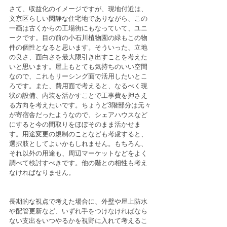
さて、収益化のイメージですが、現地付近は、
文京区らしい閑静な住宅地でありながら、この
一画は古くからの工場街にもなっていて、ユニ
ークです。目の前の小石川植物園の緑もこの物
件の個性となると思います。そういった、立地
の良さ、面白さを最大限引き出すことを考えた
いと思います。屋上もとても気持ちのいい空間
なので、これもリーシング面で活用したいとこ
ろです。また、費用面で考えると、なるべく現
状の設備、内装を活かすことで工事費を押さえ
る方向を考えたいです。ちょうど3階部分は元々
が寄宿舎だったようなので、シェアハウスなど
にすると今の間取りをほぼそのまま活かせま
す。用途変更の規制のことなども考慮すると、
選択肢としてよいかもしれません。もちろん、
それ以外の用途も、周辺マーケットなどをよく
調べて検討すべきです。他の階との相性も考え
なければなりません。
長期的な視点で考えた場合に、外壁や屋上防水
や配管更新など、いずれ手をつけなければなら
ない支出をいつやるかを視野に入れて考えるこ