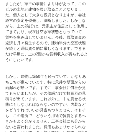
ましたが、家主の事情により縁があって、この
ビルの土地と建物を買い取ることとなりまし
た。個人として大きな投資となりますが、会社
経営の安定を優先し、決断しました。しかしな
がら、上の2階分は、元家主が住居として使用し
てきており、現在は空き家状態となっていて、
賃料を生み出していません。今後、買取資金の
返済も月々発生するので、建物半分の空室状態
が続くと運転資金的に厳しくなります。できる
だけ早期に、上の2階から賃料収入が得られるよ
うにしたいです。
しかし、建物は築50年も経っていて、かなりあ
ちこちが傷んでいます。特に天井や壁面からの
雨漏れが酷いです。すでに工事会社に何社か見
てもらいましたが、その修繕だけで数百万の見
積りが出ています。これ以外に、中を貸せる状
態にもしなければならないのですが、内装など
をどうすればいいか見当もつきません。そもそ
も、この場所で、どういう用途で賃貸とするべ
きかもよく分かりません。工事会社にも分から
ないと言われました。費用もあまりかけられな