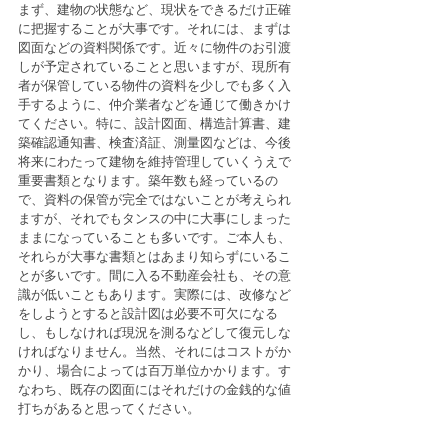
まず、建物の状態など、現状をできるだけ正確
に把握することが大事です。それには、まずは
図面などの資料関係です。近々に物件のお引渡
しが予定されていることと思いますが、現所有
者が保管している物件の資料を少しでも多く入
手するように、仲介業者などを通じて働きかけ
てください。特に、設計図面、構造計算書、建
築確認通知書、検査済証、測量図などは、今後
将来にわたって建物を維持管理していくうえで
重要書類となります。築年数も経っているの
で、資料の保管が完全ではないことが考えられ
ますが、それでもタンスの中に大事にしまった
ままになっていることも多いです。ご本人も、
それらが大事な書類とはあまり知らずにいるこ
とが多いです。間に入る不動産会社も、その意
識が低いこともあります。実際には、改修など
をしようとすると設計図は必要不可欠になる
し、もしなければ現況を測るなどして復元しな
ければなりません。当然、それにはコストがか
かり、場合によっては百万単位かかります。す
なわち、既存の図面にはそれだけの金銭的な値
打ちがあると思ってください。