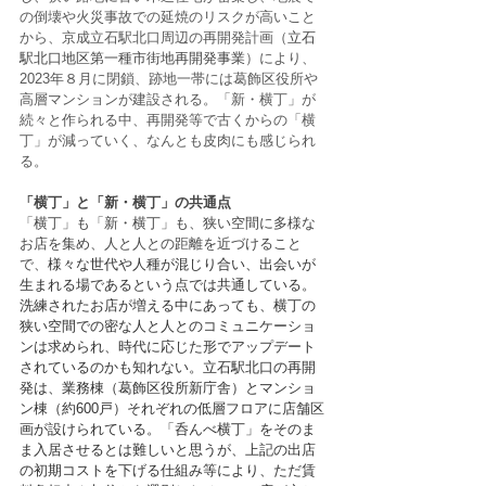
の倒壊や火災事故での延焼のリスクが高いこと
から、京成立石駅北口周辺の再開発計画（
立石
駅北口地区第一種市街地再開発事業
）により、
2023年８月に閉鎖、跡地一帯には葛飾区役所や
高層マンションが建設される。「新・横丁」が
続々と作られる中、再開発等で古くからの「横
丁」が減っていく、なんとも皮肉にも感じられ
る。
「横丁」と「新・横丁」の共通点
「横丁」も「新・横丁」も、狭い空間に多様な
お店を集め、人と人との距離を近づけること
で、
様々な世代や人種が混じり合い、出会いが
生まれる場であるという点では共通している。
洗練されたお店が増える中にあっても、横丁の
狭い空間での密な人と人とのコミュニケーショ
ンは求められ、時代に応じた形でアップデート
されているのかも知れない。立石駅北口の再開
発は、業務棟（葛飾区役所新庁舎）とマンショ
ン棟（約600戸）それぞれの低層フロアに店舗区
画が設けられている。「呑んべ横丁」をそのま
ま入居させるとは難しいと思うが、上記の出店
の初期コストを下げる仕組み等により、ただ賃