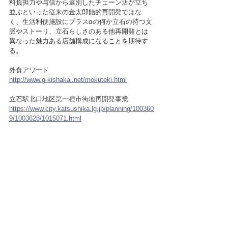
料負担力や与信から選別したチェーン店が立ち
並ぶといった従来の金太郎飴的再開発ではな
く、生活利便施設にプラスαの何か立石の持つ文
脈やストーリ、立石らしさのある他再開発とは
異なった魅力ある店舗構成になることを期待す
る。
外食アワード
http://www.g-kishakai.net/mokuteki.html
立石駅北口地区第一種市街地再開発事業
https://www.city.katsushika.lg.jp/planning/100360
9/1003628/1015071.html