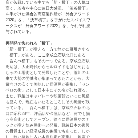
店が苦戦している中でも「新・横丁」の人気は
高く、若者を中心に連日大盛況。「渋谷横丁」
を手がけた
浜倉的商店製作所が「外食アワード
2020」を、「浅草横丁」を手がけたスパイスワ
ークスが「外食アワード2022」を、それぞれ授
与されている。
再開発で失われる「横丁」
「新・横丁」が増える一方で静かに幕引きする
「横丁」がある。ここ京成立石駅北口にある
「呑んべ横丁」もその一つである。京成
立石駅
周辺は、大正時代からセルロイドをはじめおも
ちゃの工場街として発展したことや、荒川の工
事で大勢の労働者が集まってきたことから、大
衆向けの安くて美味しい居酒屋が密集し
「セン
ベロの街」
として日本中にその名が知れ渡る。
また、戦後はキャバレーや映画館といった風俗
も盛んで、現在もいたるところにその風情が残
っている。「呑んべ横丁」は、京成立石駅の北
口に昭和28年、洋品店や金魚店など、何でも揃
う商店街としてオープン、徐々に居酒屋やスナ
ックが増え飲み屋街へと発展、
戦後日本の復興
の目覚ましい経済成長の象徴でもあった。しか
し、
狭い路地に古い木造住宅が密集し、地震で