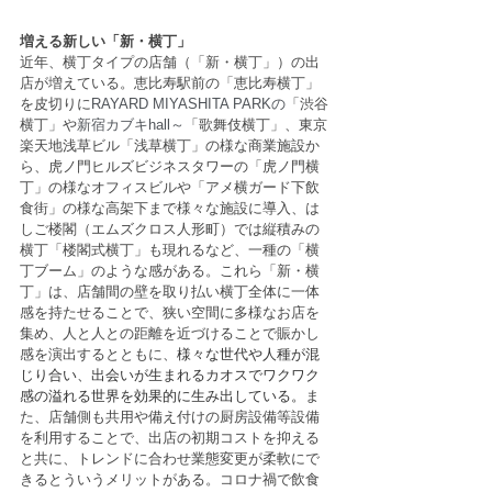
増える新しい「新・横丁」
近年、横丁タイプの店舗（「新・横丁」）の出
店が増えている。恵比寿駅前の「恵比寿横丁」
を皮切りに
RAYARD MIYASHITA PARKの
「渋谷
横丁」や
新宿カブキhall～
「歌舞伎横丁」、東京
楽天地浅草ビル「浅草横丁」の様な商業施設か
ら、虎ノ門ヒルズビジネスタワーの「虎ノ門横
丁」の様なオフィスビルや「アメ横ガード下飲
食街」の様な高架下まで様々な施設に導入、は
しご楼閣（エムズクロス人形町）では縦積みの
横丁「楼閣式横丁」も現れるなど、一種の「横
丁ブーム」のような感がある。これら「新・横
丁」は、店舗間の壁を取り払い横丁全体に一体
感を持たせることで、狭い空間に多様なお店を
集め、人と人との距離を近づけることで賑かし
感を演出するとともに、
様々な世代や人種が混
じり合い、出会いが生まれるカオスでワクワク
感の溢れる世界を効果的に生み出している。
ま
た、店舗側も共用や備え付けの厨房設備等設備
を利用することで、出店の初期コストを抑える
と共に、トレンドに合わせ業態変更が柔軟にで
きるとういうメリットがある。コロナ禍で飲食