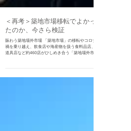
＜再考＞築地市場移転でよかっ
たのか、今さら検証
賑わう築地場外市場 「築地市場」の移転やコロナ
禍を乗り越え、飲食店や海産物を扱う食料品店、
道具店など約460店がひしめき合う「築地場外市
場」が再び活気を取り戻している。特に平日でパ
ッと見た感じでも8〜9割をアジアや欧米からのイ
ンバウンド観光客が占め、プロが目利きした食べ
歩き...