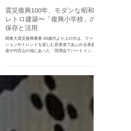
震災復興100年、モダンな昭和
レトロ建築〜「復興小学校」の
保存と活用
関東大震災復興事業 40歳代より上の方は、ファッ
ションやトレンドを楽しむ若者達であふれる表参
道や代官山の地にあった「同潤会アパートメン
ト」と呼ばれる、木々の緑に覆われたモダンな集
合住宅群のことを覚えている方も多いと思う。こ
れら「同潤会アパートメント」は、1923年（大正
12...